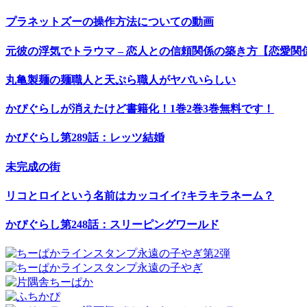
プラネットズーの操作方法についての動画
元彼の浮気でトラウマ – 恋人との信頼関係の築き方【恋愛関係
丸亀製麺の麺職人と天ぷら職人がヤバいらしい
かぴぐらしが消えたけど書籍化！1巻2巻3巻無料です！
かぴぐらし第289話：レッツ結婚
未完成の街
リコとロイという名前はカッコイイ?キラキラネーム？
かぴぐらし第248話：スリーピングワールド