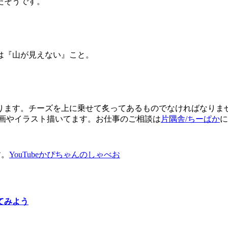
たそうです。
は『山が見えない』こと。
ります。チーズを上に乗せて炙ってあるものでなければなりませ
漫画やイラスト描いてます。お仕事のご相談は
片隅舎/ちーぱか
に
す。
YouTubeかぴちゃんのしゃべお
てみよう