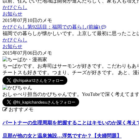
以前、住んでいた地域は開発が進んだらしく、家も人も増え
かぴぐらし
お知らせ
2015年07月10日のメモ
かぴぐらし第92話目：福岡での暮らし(前編)
福岡での暮らしが懐かしいです。上京して最初に思ったこと
かぴぐらし
お知らせ
2015年07月06日のメモ
ちーぱかです。お寿司はサーモンが好きです。こだわりもあ
チートスも好きです。つまり、チーズが好きです。 あと、
おしゃべり担当のかぴちゃんです。YouTubeで深く考えてま
おすすメモ
パートナーの生理周期を把握することはキモいのか深く考え
旦那が他の女と温泉施設…浮気ですか？【夫婦問題】