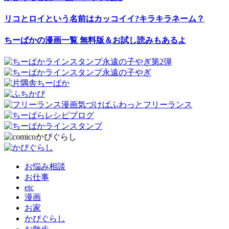
リコとロイという名前はカッコイイ?キラキラネーム？
ちーぱかの漫画一覧 無料版＆お試し読みもあるよ
お悩み相談
お仕事
etc
漫画
お家
かぴぐらし