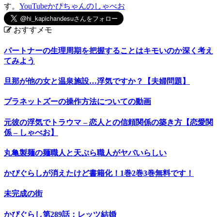
す。
YouTubeかぴちゃんのしゃべお
おすすメモ
パートナーの生理周期を把握することはキモいのか深く考え
てみよう
旦那が他の女と温泉施設…浮気ですか？【夫婦問題】
プラネットズーの操作方法についての動画
元彼の浮気でトラウマ – 恋人との信頼関係の築き方【恋愛関
係 – しゃべお】
丸亀製麺の麺職人と天ぷら職人がヤバいらしい
かぴぐらしが消えたけど書籍化！1巻2巻3巻無料です！
未完成の街
かぴぐらし第289話：レッツ結婚