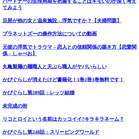
パートナーの生理周期を把握することはキモいのか深く考え
てみよう
旦那が他の女と温泉施設…浮気ですか？【夫婦問題】
プラネットズーの操作方法についての動画
元彼の浮気でトラウマ – 恋人との信頼関係の築き方【恋愛関
係 – しゃべお】
丸亀製麺の麺職人と天ぷら職人がヤバいらしい
かぴぐらしが消えたけど書籍化！1巻2巻3巻無料です！
かぴぐらし第289話：レッツ結婚
未完成の街
リコとロイという名前はカッコイイ?キラキラネーム？
かぴぐらし第248話：スリーピングワールド