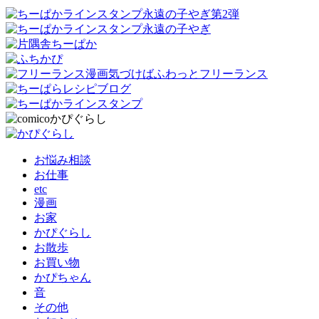
お悩み相談
お仕事
etc
漫画
お家
かぴぐらし
お散歩
お買い物
かぴちゃん
音
その他