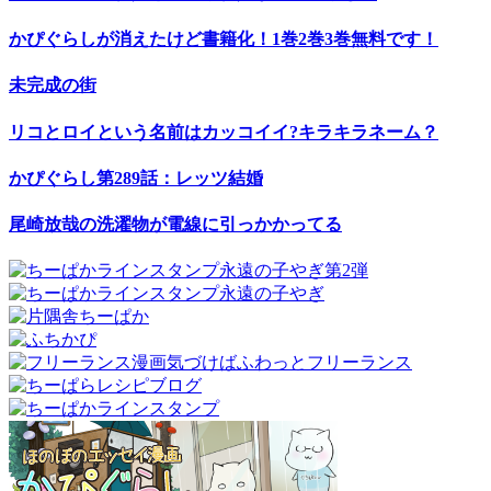
かぴぐらしが消えたけど書籍化！1巻2巻3巻無料です！
未完成の街
リコとロイという名前はカッコイイ?キラキラネーム？
かぴぐらし第289話：レッツ結婚
尾崎放哉の洗濯物が電線に引っかかってる