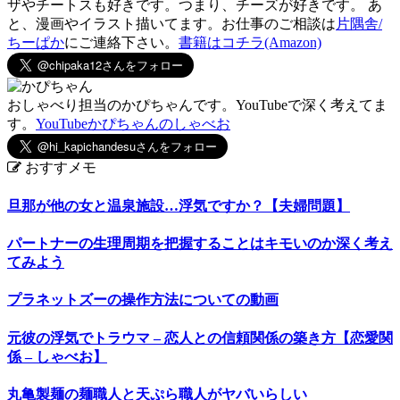
ザやチートスも好きです。つまり、チーズが好きです。 あ
と、漫画やイラスト描いてます。お仕事のご相談は
片隅舎/
ちーぱか
にご連絡下さい。
書籍はコチラ(Amazon)
おしゃべり担当のかぴちゃんです。YouTubeで深く考えてま
す。
YouTubeかぴちゃんのしゃべお
おすすメモ
旦那が他の女と温泉施設…浮気ですか？【夫婦問題】
パートナーの生理周期を把握することはキモいのか深く考え
てみよう
プラネットズーの操作方法についての動画
元彼の浮気でトラウマ – 恋人との信頼関係の築き方【恋愛関
係 – しゃべお】
丸亀製麺の麺職人と天ぷら職人がヤバいらしい