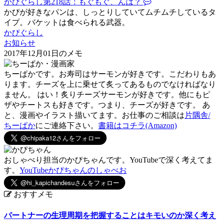
かぴぐらし第218話：もぐもぐ、んは？
かぴが好きなパンは、しっとりしていてムチムチしているタ
イプ。バケットは食べられる武器。
かぴぐらし
お知らせ
2017年12月01日のメモ
ちーぱかです。お寿司はサーモンが好きです。こだわりもあ
ります。チーズを上に乗せて炙ってあるものでなければなり
ません。 はい！炙りチーズサーモンが好きです。他にもピ
ザやチートスも好きです。つまり、チーズが好きです。 あ
と、漫画やイラスト描いてます。お仕事のご相談は
片隅舎/
ちーぱか
にご連絡下さい。
書籍はコチラ(Amazon)
おしゃべり担当のかぴちゃんです。YouTubeで深く考えてま
す。
YouTubeかぴちゃんのしゃべお
おすすメモ
パートナーの生理周期を把握することはキモいのか深く考え