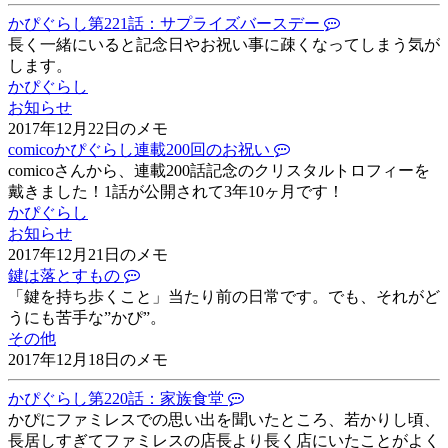
かぴぐらし第221話：サプライズバースデー
長く一緒にいると記念日やお祝い事に疎くなってしまう気が
します。
かぴぐらし
お知らせ
2017年12月22日のメモ
comicoかぴぐらし連載200回のお祝い
comicoさんから、連載200話記念のクリスタルトロフィーを
戴きました！1話が公開されて3年10ヶ月です！
かぴぐらし
お知らせ
2017年12月21日のメモ
鍵は落とすもの
「鍵を持ち歩くこと」当たり前の日常です。でも、それがど
うにも苦手な”かぴ”。
その他
2017年12月18日のメモ
かぴぐらし第220話：家族食堂
かぴにファミレスでの思い出を聞いたところ、若かりし頃、
長居しすぎてファミレスの店長より長く店にいたことがよく