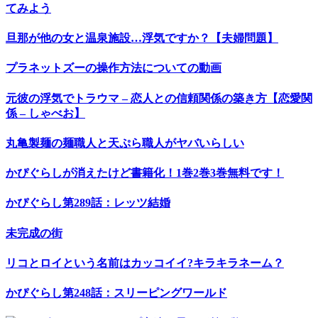
てみよう
旦那が他の女と温泉施設…浮気ですか？【夫婦問題】
プラネットズーの操作方法についての動画
元彼の浮気でトラウマ – 恋人との信頼関係の築き方【恋愛関
係 – しゃべお】
丸亀製麺の麺職人と天ぷら職人がヤバいらしい
かぴぐらしが消えたけど書籍化！1巻2巻3巻無料です！
かぴぐらし第289話：レッツ結婚
未完成の街
リコとロイという名前はカッコイイ?キラキラネーム？
かぴぐらし第248話：スリーピングワールド