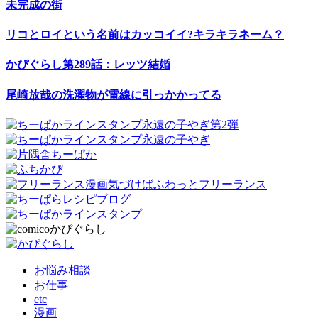
未完成の街
リコとロイという名前はカッコイイ?キラキラネーム？
かぴぐらし第289話：レッツ結婚
尾崎放哉の洗濯物が電線に引っかかってる
お悩み相談
お仕事
etc
漫画