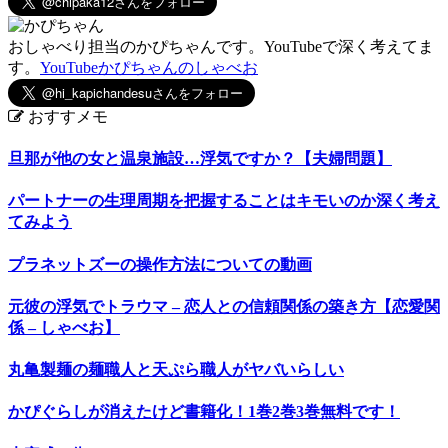
おしゃべり担当のかぴちゃんです。YouTubeで深く考えてま
す。
YouTubeかぴちゃんのしゃべお
おすすメモ
旦那が他の女と温泉施設…浮気ですか？【夫婦問題】
パートナーの生理周期を把握することはキモいのか深く考え
てみよう
プラネットズーの操作方法についての動画
元彼の浮気でトラウマ – 恋人との信頼関係の築き方【恋愛関
係 – しゃべお】
丸亀製麺の麺職人と天ぷら職人がヤバいらしい
かぴぐらしが消えたけど書籍化！1巻2巻3巻無料です！