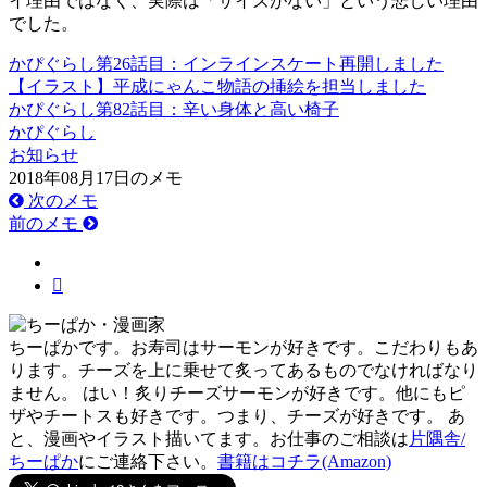
イ理由ではなく、実際は「サイズがない」という悲しい理由
でした。
かぴぐらし第26話目：インラインスケート再開しました
【イラスト】平成にゃんこ物語の挿絵を担当しました
かぴぐらし第82話目：辛い身体と高い椅子
かぴぐらし
お知らせ
2018年08月17日のメモ
次のメモ
前のメモ
ちーぱかです。お寿司はサーモンが好きです。こだわりもあ
ります。チーズを上に乗せて炙ってあるものでなければなり
ません。 はい！炙りチーズサーモンが好きです。他にもピ
ザやチートスも好きです。つまり、チーズが好きです。 あ
と、漫画やイラスト描いてます。お仕事のご相談は
片隅舎/
ちーぱか
にご連絡下さい。
書籍はコチラ(Amazon)