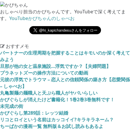
おしゃべり担当のかぴちゃんです。YouTubeで深く考えてま
す。
YouTubeかぴちゃんのしゃべお
おすすメモ
パートナーの生理周期を把握することはキモいのか深く考えて
みよう
旦那が他の女と温泉施設…浮気ですか？【夫婦問題】
プラネットズーの操作方法についての動画
元彼の浮気でトラウマ – 恋人との信頼関係の築き方【恋愛関係
– しゃべお】
丸亀製麺の麺職人と天ぷら職人がヤバいらしい
かぴぐらしが消えたけど書籍化！1巻2巻3巻無料です！
未完成の街
かぴぐらし第289話：レッツ結婚
リコとロイという名前はカッコイイ?キラキラネーム？
ちーぱかの漫画一覧 無料版＆お試し読みもあるよ