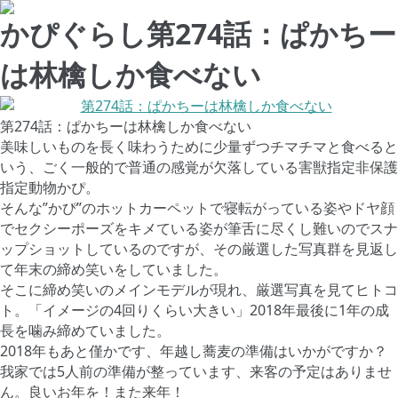
かぴぐらし第274話：ぱかちー
は林檎しか食べない
第274話：ぱかちーは林檎しか食べない
美味しいものを長く味わうために少量ずつチマチマと食べると
いう、ごく一般的で普通の感覚が欠落している害獣指定非保護
指定動物かぴ。
そんな”かぴ”のホットカーペットで寝転がっている姿やドヤ顔
でセクシーポーズをキメている姿が筆舌に尽くし難いのでスナ
ップショットしているのですが、その厳選した写真群を見返し
て年末の締め笑いをしていました。
そこに締め笑いのメインモデルが現れ、厳選写真を見てヒトコ
ト。「イメージの4回りくらい大きい」2018年最後に1年の成
長を噛み締めていました。
2018年もあと僅かです、年越し蕎麦の準備はいかがですか？
我家では5人前の準備が整っています、来客の予定はありませ
ん。良いお年を！また来年！