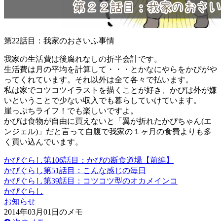
第22話目：我家のおさいふ事情
我家の生活費は後腐れなしの折半会計です。
生活費は月の平均を計算して・・・とかなにやらをかぴがや
ってくれています。それ以外は全て各々で払います。
私は家でコツコツイラストを描くことが好き、かぴは外が嫌
いということで少ない収入でも暮らしていけています。
崖っぷちライフ！でも楽しいですよ。
かぴは食物が自由に買えないと「翼が折れたかぴちゃん(エ
ンジェル)」だと言って自腹で我家の１ヶ月の食費よりも多
く買い込んでいます。
かぴぐらし第106話目：かぴの断食道場【前編】
かぴぐらし第51話目：こんな感じの毎日
かぴぐらし第39話目：コツコツ型のオカメインコ
かぴぐらし
お知らせ
2014年03月01日のメモ