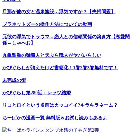
旦那が他の女と温泉施設…浮気ですか？【夫婦問題】
プラネットズーの操作方法についての動画
元彼の浮気でトラウマ – 恋人との信頼関係の築き方【恋愛関
係 – しゃべお】
丸亀製麺の麺職人と天ぷら職人がヤバいらしい
かぴぐらしが消えたけど書籍化！1巻2巻3巻無料です！
未完成の街
かぴぐらし第289話：レッツ結婚
リコとロイという名前はカッコイイ?キラキラネーム？
ちーぱかの漫画一覧 無料版＆お試し読みもあるよ