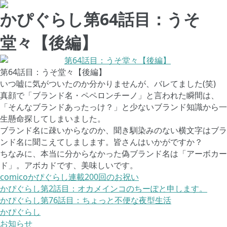
かぴぐらし第64話目：うそ
堂々【後編】
第64話目：うそ堂々【後編】
いつ嘘に気がついたのか分かりませんが、バレてました(笑)
真顔で「ブランド名・ペペロンチーノ」と言われた瞬間は、
「そんなブランドあったっけ？」と少ないブランド知識から一
生懸命探してしまいました。
ブランド名に疎いからなのか、聞き馴染みのない横文字はブラ
ンド名に聞こえてしまします。皆さんはいかがですか？
ちなみに、本当に分からなかった偽ブランド名は「アーボカー
ド」。アボカドです、美味しいです。
comicoかぴぐらし連載200回のお祝い
かぴぐらし第2話目：オカメインコのちーぽと申します。
かぴぐらし第76話目：ちょっと不便な夜型生活
かぴぐらし
お知らせ