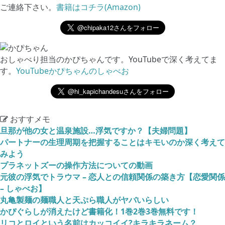
ご連絡下さい。
書籍はコチラ(Amazon)
おしゃべり担当のかぴちゃんです。YouTubeで深く考えてま
す。
YouTubeかぴちゃんのしゃべお
おすすメモ
旦那が他の女と温泉施設…浮気ですか？【夫婦問題】
パートナーの生理周期を把握することはキモいのか深く考えて
みよう
プラネットズーの操作方法についての動画
元彼の浮気でトラウマ – 恋人との信頼関係の築き方【恋愛関係
– しゃべお】
丸亀製麺の麺職人と天ぷら職人がヤバいらしい
かぴぐらしが消えたけど書籍化！1巻2巻3巻無料です！
リコとロイという名前はカッコイイ?キラキラネーム？