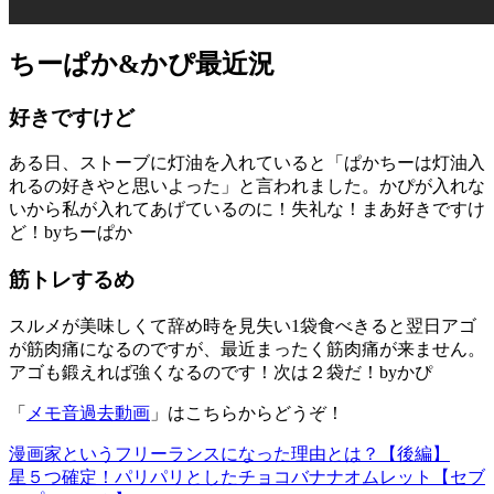
ちーぱか&かぴ最近況
好きですけど
ある日、ストーブに灯油を入れていると「ぱかちーは灯油入
れるの好きやと思いよった」と言われました。かぴが入れな
いから私が入れてあげているのに！失礼な！まあ好きですけ
ど！byちーぱか
筋トレするめ
スルメが美味しくて辞め時を見失い1袋食べきると翌日アゴ
が筋肉痛になるのですが、最近まったく筋肉痛が来ません。
アゴも鍛えれば強くなるのです！次は２袋だ！byかぴ
「
メモ音過去動画
」はこちらからどうぞ！
漫画家というフリーランスになった理由とは？【後編】
星５つ確定！パリパリとしたチョコバナナオムレット【セブ