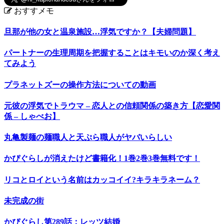
おすすメモ
旦那が他の女と温泉施設…浮気ですか？【夫婦問題】
パートナーの生理周期を把握することはキモいのか深く考え
てみよう
プラネットズーの操作方法についての動画
元彼の浮気でトラウマ – 恋人との信頼関係の築き方【恋愛関
係 – しゃべお】
丸亀製麺の麺職人と天ぷら職人がヤバいらしい
かぴぐらしが消えたけど書籍化！1巻2巻3巻無料です！
リコとロイという名前はカッコイイ?キラキラネーム？
未完成の街
かぴぐらし第289話：レッツ結婚