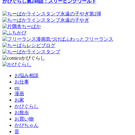
かぴぐらし第248話：スリーピングワールド
お悩み相談
お仕事
etc
漫画
お家
かぴぐらし
お散歩
お買い物
かぴちゃん
音