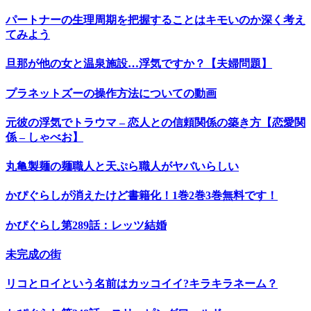
パートナーの生理周期を把握することはキモいのか深く考え
てみよう
旦那が他の女と温泉施設…浮気ですか？【夫婦問題】
プラネットズーの操作方法についての動画
元彼の浮気でトラウマ – 恋人との信頼関係の築き方【恋愛関
係 – しゃべお】
丸亀製麺の麺職人と天ぷら職人がヤバいらしい
かぴぐらしが消えたけど書籍化！1巻2巻3巻無料です！
かぴぐらし第289話：レッツ結婚
未完成の街
リコとロイという名前はカッコイイ?キラキラネーム？