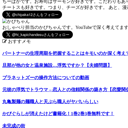
ちーぱかです。お寿司はサーモンが好きです。こだわりもあ
チートスも好きです。つまり、チーズが好きです。 あと、
おしゃべり担当のかぴちゃんです。YouTubeで深く考えてま
おすすメモ
パートナーの生理周期を把握することはキモいのか深く考え
旦那が他の女と温泉施設…浮気ですか？【夫婦問題】
プラネットズーの操作方法についての動画
元彼の浮気でトラウマ – 恋人との信頼関係の築き方【恋愛関係
丸亀製麺の麺職人と天ぷら職人がヤバいらしい
かぴぐらしが消えたけど書籍化！1巻2巻3巻無料です！
未完成の街