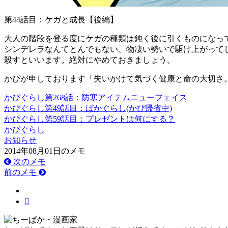
第44話目：ケガと成長【後編】
大人の階段を登る度にケガの種類は鈍く後に引くものになっ
シンデレラなんてとんでもない、物凄い勢いで駆け上がって
殺すといいます。絶対にやめておきましょう。
かぴが申しております「失いかけて気づく健康と命の大切さ
かぴぐらし第268話：防寒アイテムニューフェイス
かぴぐらし第49話目：ぱかぐらし(かぴ帰省中)
かぴぐらし第59話目：プレゼントは何にする？
かぴぐらし
お知らせ
2014年08月01日のメモ
次のメモ
前のメモ