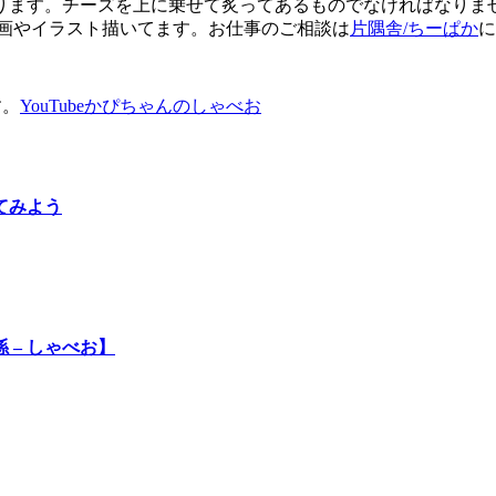
ります。チーズを上に乗せて炙ってあるものでなければなりませ
漫画やイラスト描いてます。お仕事のご相談は
片隅舎/ちーぱか
に
す。
YouTubeかぴちゃんのしゃべお
てみよう
 – しゃべお】