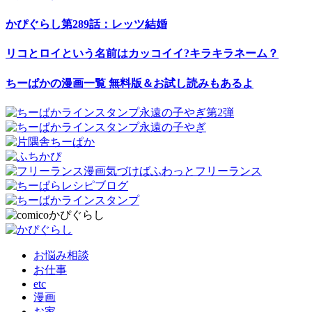
かぴぐらし第289話：レッツ結婚
リコとロイという名前はカッコイイ?キラキラネーム？
ちーぱかの漫画一覧 無料版＆お試し読みもあるよ
お悩み相談
お仕事
etc
漫画
お家