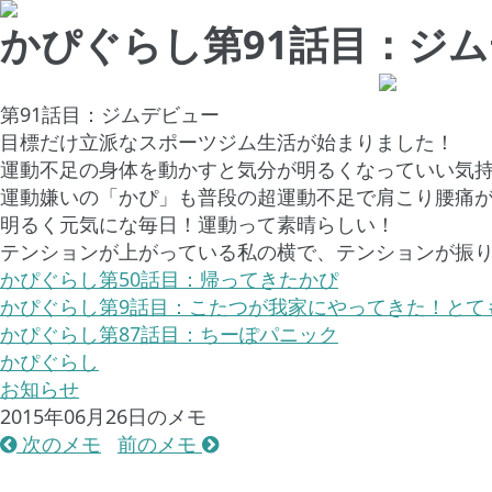
かぴぐらし第91話目：ジ
第91話目：ジムデビュー
目標だけ立派なスポーツジム生活が始まりました！
運動不足の身体を動かすと気分が明るくなっていい気
運動嫌いの「かぴ」も普段の超運動不足で肩こり腰痛
明るく元気にな毎日！運動って素晴らしい！
テンションが上がっている私の横で、テンションが振
かぴぐらし第50話目：帰ってきたかぴ
かぴぐらし第9話目：こたつが我家にやってきた！とて
かぴぐらし第87話目：ちーぽパニック
かぴぐらし
お知らせ
2015年06月26日のメモ
次のメモ
前のメモ