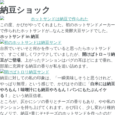
納豆ショック
この度、かぴがやってくれました。初のホットサンドメーカー
で作られたホットサンドが…なんと発酵大豆サンドでした。
ホットサンド in 納豆
台所でいそいそと何かを作っていると思ったらホットサンド
で、すごく嬉しくワクワクしていましたが、
開けばトロ～リ納
豆がご登場
。上がったテンションはパグの耳ほどにまで垂れ、
部屋に充満する納豆の香りが私を追い詰めます。
納豆に対しての私の印象は、「一瞬美味しそうと思うけれど、
やっぱり無理」という感じで、かぴはその逆に「
白米には納豆
やろもん！味噌汁にも納豆やろもん！パンにもたぶんイケ
る！
」という納豆信者。
ところが、仄かにシソの香りとチーズの香りもあり、やや私の
テンションを持ち上げてくれます。かぴ曰く、少し変わり種的
なノリで、納豆+青じそ+チーズのホットサンドを作ったのだ