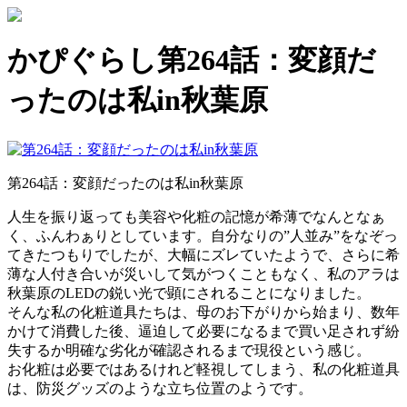
かぴぐらし第264話：変顔だ
ったのは私in秋葉原
第264話：変顔だったのは私in秋葉原
人生を振り返っても美容や化粧の記憶が希薄でなんとなぁ
く、ふんわぁりとしています。自分なりの”人並み”をなぞっ
てきたつもりでしたが、大幅にズレていたようで、さらに希
薄な人付き合いが災いして気がつくこともなく、私のアラは
秋葉原のLEDの鋭い光で顕にされることになりました。
そんな私の化粧道具たちは、母のお下がりから始まり、数年
かけて消費した後、逼迫して必要になるまで買い足されず紛
失するか明確な劣化が確認されるまで現役という感じ。
お化粧は必要ではあるけれど軽視してしまう、私の化粧道具
は、防災グッズのような立ち位置のようです。