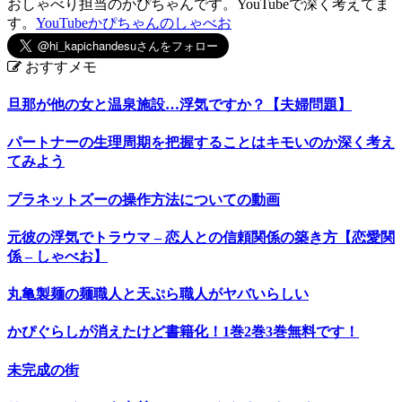
おしゃべり担当のかぴちゃんです。YouTubeで深く考えてま
す。
YouTubeかぴちゃんのしゃべお
おすすメモ
旦那が他の女と温泉施設…浮気ですか？【夫婦問題】
パートナーの生理周期を把握することはキモいのか深く考え
てみよう
プラネットズーの操作方法についての動画
元彼の浮気でトラウマ – 恋人との信頼関係の築き方【恋愛関
係 – しゃべお】
丸亀製麺の麺職人と天ぷら職人がヤバいらしい
かぴぐらしが消えたけど書籍化！1巻2巻3巻無料です！
未完成の街