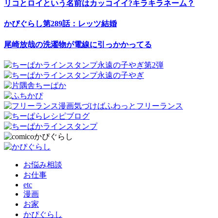
リコとロイという名前はカッコイイ?キラキラネーム？
かぴぐらし第289話：レッツ結婚
尾崎放哉の洗濯物が電線に引っかかってる
お悩み相談
お仕事
etc
漫画
お家
かぴぐらし