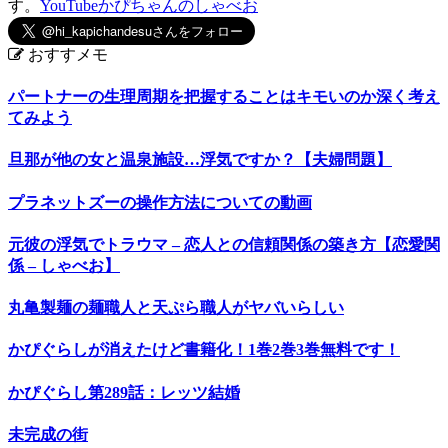
す。
YouTubeかぴちゃんのしゃべお
おすすメモ
パートナーの生理周期を把握することはキモいのか深く考え
てみよう
旦那が他の女と温泉施設…浮気ですか？【夫婦問題】
プラネットズーの操作方法についての動画
元彼の浮気でトラウマ – 恋人との信頼関係の築き方【恋愛関
係 – しゃべお】
丸亀製麺の麺職人と天ぷら職人がヤバいらしい
かぴぐらしが消えたけど書籍化！1巻2巻3巻無料です！
かぴぐらし第289話：レッツ結婚
未完成の街