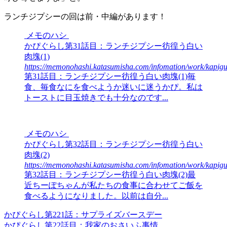
ランチジプシーの回は前・中編があります！
メモのハシ
かぴぐらし第31話目：ランチジプシー彷徨う白い
肉塊(1)
https://memonohashi.katasumisha.com/infomation/work/kapig
第31話目：ランチジプシー彷徨う白い肉塊(1)毎
食、毎食なにを食べようか迷いに迷うかぴ。私は
トーストに目玉焼きでも十分なのです...
メモのハシ
かぴぐらし第32話目：ランチジプシー彷徨う白い
肉塊(2)
https://memonohashi.katasumisha.com/infomation/work/kapig
第32話目：ランチジプシー彷徨う白い肉塊(2)最
近ちーぽちゃんが私たちの食事に合わせてご飯を
食べるようになりました。以前は自分...
かぴぐらし第221話：サプライズバースデー
かぴぐらし第22話目：我家のおさいふ事情