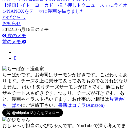
【漫画】イトーヨーカドー様「押しトクニュース」にライオ
ンNANOXをテーマに漫画を描きました
かぴぐらし
お知らせ
2014年05月16日のメモ
次のメモ
前のメモ
ちーぱかです。お寿司はサーモンが好きです。こだわりもあ
ります。チーズを上に乗せて炙ってあるものでなければなり
ません。 はい！炙りチーズサーモンが好きです。他にもピ
ザやチートスも好きです。つまり、チーズが好きです。 あ
と、漫画やイラスト描いてます。お仕事のご相談は
片隅舎/
ちーぱか
にご連絡下さい。
書籍はコチラ(Amazon)
おしゃべり担当のかぴちゃんです。YouTubeで深く考えてま