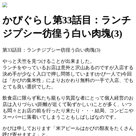
かぴぐらし第33話目：ランチ
ジプシー彷徨う白い肉塊(3)
第33話目：ランチジプシー彷徨う白い肉塊(3)
やっと天竺を見つけることが出来ました。
ランチをやっているお店は意外と沢山あるのですが入店する
決め手が少なく入口で押し問答しています(かぴ一人で)今回
は「かぴの集米性」によりおかわり無料の一手で入店、でも
とても良い選択でした。
飲食店に限らず私たち籠もり気質な者にとって個人経営のお
店は入りづらい(距離が近くて恥ずかしい)ことが多く、いつ
も悶々とお店の前を行ったり来たり・・・結局、コンビニや
スーパーに落着いてしまうこともしばしばなのです。
かぴは申しております「米アピールはかぴの類友をたくさん
呼び寄せますよ」と。