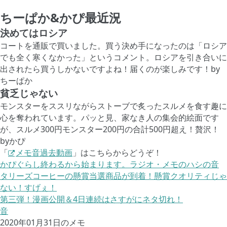
ちーぱか&かぴ最近況
決めてはロシア
コートを通販で買いました。買う決め手になったのは「ロシア
でも全く寒くなかった」というコメント。ロシアを引き合いに
出されたら買うしかないですよね！届くのが楽しみです！by
ちーぱか
貧乏じゃない
モンスターをススリながらストーブで炙ったスルメを食す趣に
心を奪われています。パッと見、家なき人の集会的絵面です
が、スルメ300円モンスター200円の合計500円超え！贅沢！
byかぴ
「
メモ音過去動画
」はこちらからどうぞ！
かぴぐらし終わるから始まります。ラジオ・メモのハシの音
タリーズコーヒーの懸賞当選商品が到着！懸賞クオリティじゃ
ない！すげぇ！
第三弾！漫画公開＆4日連続はさすがにネタ切れ！
音
2020年01月31日のメモ